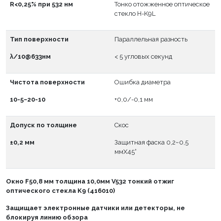
R<0,25% при 532 нм
Тонко отожженное оптическое
стекло H-K9L
Тип поверхности
Параллельная разность
λ/10@633нм
< 5 угловых секунд
Чистота поверхности
Ошибка диаметра
10-5~20-10
+0,0/-0,1 мм
Допуск по толщине
Скос
±0,2 мм
Защитная фаска 0,2~0,5
ммX45°
Окно
F
50,8 мм толщина 10,0мм V532 тонкий отжиг
оптического стекла K9 (416010)
Защищает электронные датчики или детекторы, не
блокируя линию обзора