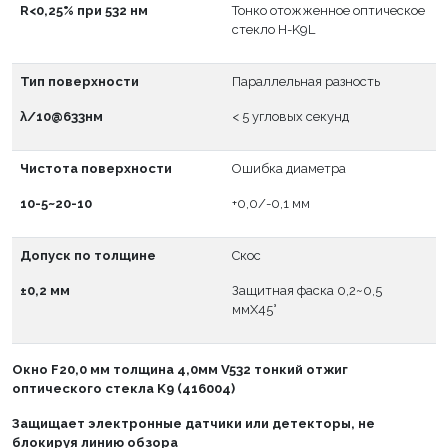
R<0,25% при 532 нм
Тонко отожженное оптическое
стекло H-K9L
Тип поверхности
Параллельная разность
λ/10@633нм
< 5 угловых секунд
Чистота поверхности
Ошибка диаметра
10-5~20-10
+0,0/-0,1 мм
Допуск по толщине
Скос
±0,2 мм
Защитная фаска 0,2~0,5
ммX45°
Окно
F
20,0 мм толщина 4,0мм V532 тонкий отжиг
оптического стекла K9 (416004)
Защищает электронные датчики или детекторы, не
блокируя линию обзора