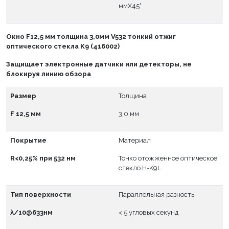
ммX45°
Окно
F
12,5 мм толщина 3,0мм V532 тонкий отжиг
оптического стекла K9 (416002)
Защищает электронные датчики или детекторы, не
блокируя линию обзора
Размер
Толщина
F 12,5 мм
3,0 мм
Покрытие
Материал
R<0,25% при 532 нм
Тонко отожженное оптическое
стекло H-K9L
Тип поверхности
Параллельная разность
λ/10@633нм
< 5 угловых секунд