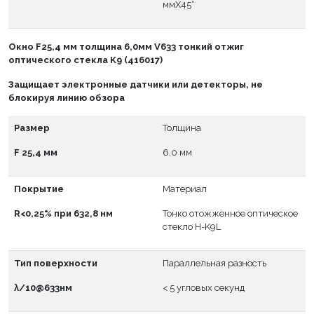
ммX45°
Окно
F
25,4 мм толщина 6,0мм V633 тонкий отжиг
оптического стекла K9 (416017)
Защищает электронные датчики или детекторы, не
блокируя линию обзора
Размер
Толщина
F 25,4 мм
6,0 мм
Покрытие
Материал
R<0,25% при 632,8 нм
Тонко отожженное оптическое
стекло H-K9L
Тип поверхности
Параллельная разность
λ/10@633нм
< 5 угловых секунд