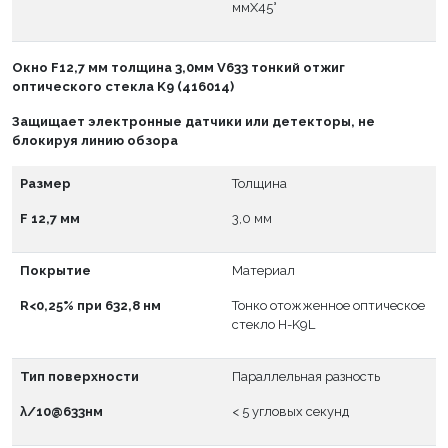
ммX45°
Окно
F
12,7 мм толщина 3,0мм V633 тонкий отжиг
оптического стекла K9 (416014)
Защищает электронные датчики или детекторы, не
блокируя линию обзора
Размер
Толщина
F 12,7 мм
3,0 мм
Покрытие
Материал
R<0,25% при 632,8 нм
Тонко отожженное оптическое
стекло H-K9L
Тип поверхности
Параллельная разность
λ/10@633нм
< 5 угловых секунд