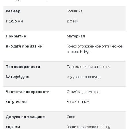
Размер
Толщина
F 10,0 мм
2,0 мм
Покрытие
Материал
R<0,25% при 532 нм
Тонко отожженное оптическое
стекло H-K9L
Тип поверхности
Параллельная разность
λ/10@633нм
< 5 угловых секунд
Чистота поверхности
Ошибка диаметра
10-5~20-10
+0,0/-0,1 мм
Допуск по толщине
Скос
±0,2 мм
Защитная фаска 0,2~0,5