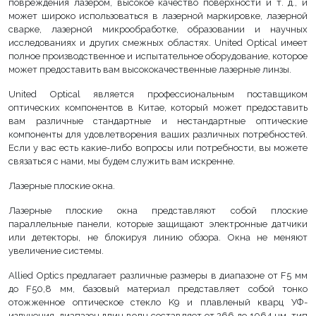
повреждения лазером, высокое качество поверхности и т. д., и
может широко использоваться в лазерной маркировке, лазерной
сварке, лазерной микрообработке, образовании и научных
исследованиях и других смежных областях. United Optical имеет
полное производственное и испытательное оборудование, которое
может предоставить вам высококачественные лазерные линзы.
United Optical является профессиональным поставщиком
оптических компонентов в Китае, который может предоставить
вам различные стандартные и нестандартные оптические
компоненты для удовлетворения ваших различных потребностей.
Если у вас есть какие-либо вопросы или потребности, вы можете
связаться с нами, мы будем служить вам искренне.
Лазерные плоские окна.
Лазерные плоские окна представляют собой плоские
параллельные панели, которые защищают электронные датчики
или детекторы, не блокируя линию обзора. Окна не меняют
увеличение системы.
Allied Optics предлагает различные размеры в диапазоне от F5 мм
до F50,8 мм, базовый материал представляет собой тонко
отожженное оптическое стекло K9 и плавленый кварц УФ-
излучения, диапазон длин волн составляет от 266 до 1064 нм, тип