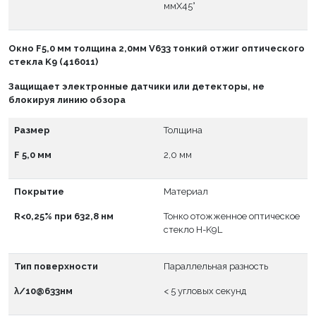
ммX45°
Окно
F
5,0 мм толщина 2,0мм V633 тонкий отжиг оптического
стекла K9 (416011)
Защищает электронные датчики или детекторы, не
блокируя линию обзора
Размер
Толщина
F 5,0 мм
2,0 мм
Покрытие
Материал
R<0,25% при 632,8 нм
Тонко отожженное оптическое
стекло H-K9L
Тип поверхности
Параллельная разность
λ/10@633нм
< 5 угловых секунд