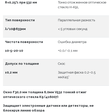
R<0,25% при 532 нм
Тонко отожженное оптическое
стекло H-K9L
Тип поверхности
Параллельная разность
λ/10@633нм
< 5 угловых секунд
Чистота поверхности
Ошибка диаметра
10-5~20-10
+0,0/-0,1 мм
Допуск по толщине
Скос
±0,2 мм
Защитная фаска 0,2~0,5
ммX45°
Окно
F
30,0 мм толщина 6,0мм V532 тонкий отжиг
оптического стекла K9 (416007)
Защищает электронные датчики или детекторы, не
блокируя линию обзора