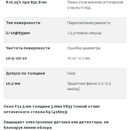
R<0,25% при 632,8 нм
Тонко отожженное оптическое
стекло H-K9L
Тип поверхности
Параллельная разность
λ/10@633нм
< 5 угловых секунд
Чистота поверхности
Ошибка диаметра
10-5~20-10
+0,0/-0,1 мм
Допуск по толщине
Скос
±0,2 мм
Защитная фаска 0,2~0,5
ммX45°
Окно
F
12,5 мм толщина 3,0мм V633 тонкий отжиг
оптического стекла K9 (416013)
Защищает электронные датчики или детекторы, не
блокируя линию обзора