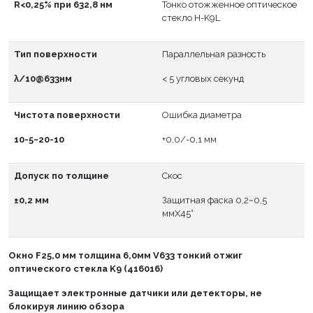
R<0,25% при 632,8 нм
Тонко отожженное оптическое
стекло H-K9L
Тип поверхности
Параллельная разность
λ/10@633нм
< 5 угловых секунд
Чистота поверхности
Ошибка диаметра
10-5~20-10
+0,0/-0,1 мм
Допуск по толщине
Скос
±0,2 мм
Защитная фаска 0,2~0,5
ммX45°
Окно
F
25,0 мм толщина 6,0мм V633 тонкий отжиг
оптического стекла K9 (416016)
Защищает электронные датчики или детекторы, не
блокируя линию обзора