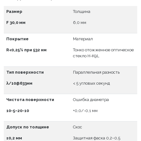
Размер
Толщина
F 30,0 мм
6,0 мм
Покрытие
Материал
R<0,25% при 532 нм
Тонко отожженное оптическое
стекло H-K9L
Тип поверхности
Параллельная разность
λ/10@633нм
< 5 угловых секунд
Чистота поверхности
Ошибка диаметра
10-5~20-10
+0,0/-0,1 мм
Допуск по толщине
Скос
±0,2 мм
Защитная фаска 0,2~0,5