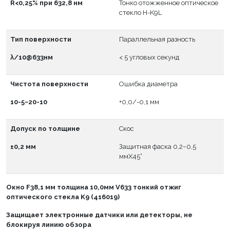
R<0,25% при 632,8 нм
Тонко отожженное оптическое
стекло H-K9L
Тип поверхности
Параллельная разность
λ/10@633нм
< 5 угловых секунд
Чистота поверхности
Ошибка диаметра
10-5~20-10
+0,0/-0,1 мм
Допуск по толщине
Скос
±0,2 мм
Защитная фаска 0,2~0,5
ммX45°
Окно
F
38,1 мм толщина 10,0мм V633 тонкий отжиг
оптического стекла K9 (416019)
Защищает электронные датчики или детекторы, не
блокируя линию обзора