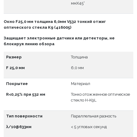
ммX45°
Окно
F
25,0 мм толщина 6,0мм V532 тонкий отжиг
оптического стекла K9 (416005)
Защищает электронные датчики или детекторы, не
блокируя линию обзора
Размер
Толщина
F 25,0 мм
6,0 мм
Покрытие
Материал
R<0,25% при 532 нм
Тонко отожженное оптическое
стекло H-K9L
Тип поверхности
Параллельная разность
λ/10@633нм
< 5 угловых секунд