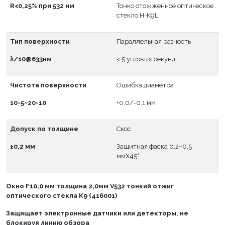
R<0,25% при 532 нм
Тонко отожженное оптическое
стекло H-K9L
Тип поверхности
Параллельная разность
λ/10@633нм
< 5 угловых секунд
Чистота поверхности
Ошибка диаметра
10-5~20-10
+0,0/-0,1 мм
Допуск по толщине
Скос
±0,2 мм
Защитная фаска 0,2~0,5
ммX45°
Окно
F
10,0 мм толщина 2,0мм V532 тонкий отжиг
оптического стекла K9 (416001)
Защищает электронные датчики или детекторы, не
блокируя линию обзора