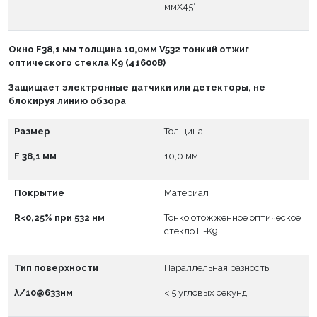
ммX45°
Окно
F
38,1 мм толщина 10,0мм V532 тонкий отжиг
оптического стекла K9 (416008)
Защищает электронные датчики или детекторы, не
блокируя линию обзора
Размер
Толщина
F 38,1 мм
10,0 мм
Покрытие
Материал
R<0,25% при 532 нм
Тонко отожженное оптическое
стекло H-K9L
Тип поверхности
Параллельная разность
λ/10@633нм
< 5 угловых секунд