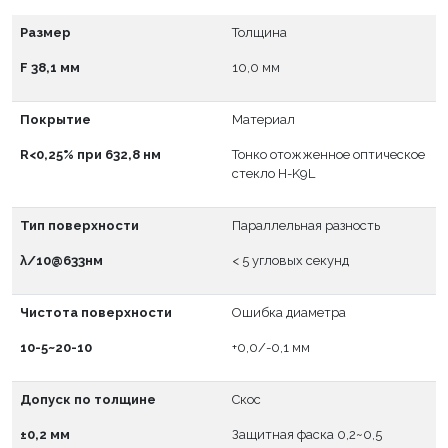
Размер
Толщина
F 38,1 мм
10,0 мм
Покрытие
Материал
R<0,25% при 632,8 нм
Тонко отожженное оптическое
стекло H-K9L
Тип поверхности
Параллельная разность
λ/10@633нм
< 5 угловых секунд
Чистота поверхности
Ошибка диаметра
10-5~20-10
+0,0/-0,1 мм
Допуск по толщине
Скос
±0,2 мм
Защитная фаска 0,2~0,5