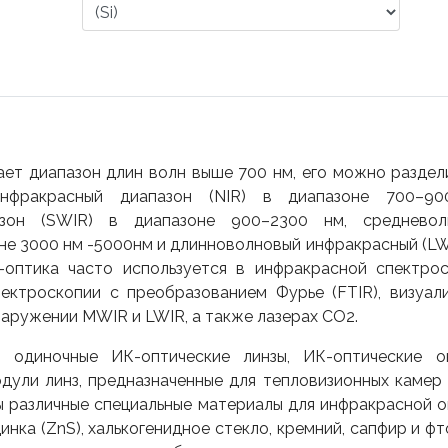
ет диапазон длин волн выше 700 нм, его можно раздел
нфракрасный диапазон (NIR) в диапазоне 700–90
азон (SWIR) в диапазоне 900–2300 нм, средневол
не 3000 нм -5000нм и длинноволновый инфракрасный (LW
оптика часто используется в инфракрасной спектро
пектроскопии с преобразованием Фурье (FTIR), визуал
аружении MWIR и LWIR, а также лазерах CO2.
о одиночные ИК-оптические линзы, ИК-оптические о
одули линз, предназначенные для тепловизионных каме
ны различные специальные материалы для инфракрасной о
цинка (ZnS), халькогенидное стекло, кремний, сапфир и ф