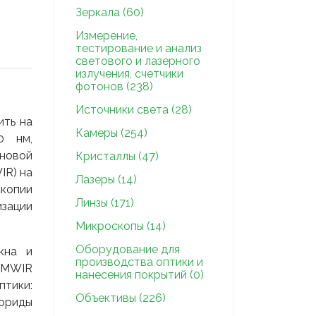
Зеркала (60)
Измерение,
тестирование и анализ
светового и лазерного
излучения, счетчики
фотонов (238)
Источники света (28)
ить на
Камеры (254)
0 нм,
новой
Кристаллы (47)
IR) на
Лазеры (14)
скопии
Линзы (171)
изации
Микроскопы (14)
Оборудование для
кна и
производства оптики и
р MWIR
нанесения покрытий (0)
птики:
Объективы (226)
ториды