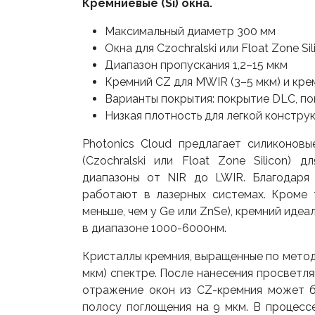
Кремниевые (Si) окна.
Максимальный диаметр 300 мм
Окна для Czochralski или Float Zone Sil
Диапазон пропускания 1,2–15 мкм
Кремний CZ для MWIR (3–5 мкм) и кре
Варианты покрытия: покрытие DLC, п
Низкая плотность для легкой констру
Photonics Cloud предлагает силиконовые
(Czochralski или Float Zone Silicon)
диапазоны от NIR до LWIR. Благодаря
работают в лазерных системах. Кроме т
меньше, чем у Ge или ZnSe), кремний идеа
в диапазоне 1000-6000нм.
Кристаллы кремния, выращенные по метод
мкм) спектре. После нанесения просветл
отражение окон из CZ-кремния может б
полосу поглощения на 9 мкм. В процесс