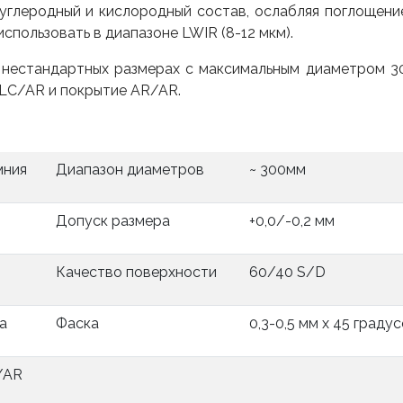
углеродный и кислородный состав, ослабляя поглощени
спользовать в диапазоне LWIR (8-12 мкм).
 нестандартных размерах с максимальным диаметром 3
LC/AR и покрытие AR/AR.
мния
Диапазон диаметров
~ 300мм
Допуск размера
+0,0/-0,2 мм
Качество поверхности
60/40 S/D
а
Фаска
0,3-0,5 мм x 45 граду
/AR