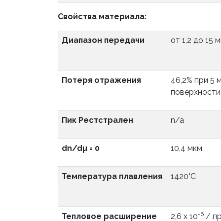
Свойства материала:
Диапазон передачи
от 1,2 до 15 
Потеря отражения
46,2% при 5 м
поверхности
Пик Рестстрален
n/a
dn/dµ = 0
10,4 мкм
Температура плавления
1420°С
-6
Тепловое расширение
2,6 х 10
/ пр