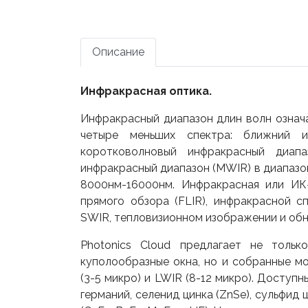
Описание
Инфракрасная оптика.
Инфракрасный диапазон длин волн означа
четыре меньших спектра: ближний и
коротковолновый инфракрасный диап
инфракрасный диапазон (MWIR) в диапазо
8000нм-16000нм. Инфракрасная или ИК-
прямого обзора (FLIR), инфракрасной с
SWIR, тепловизионном изображении и обн
Photonics Cloud предлагает не тольк
куполообразные окна, но и собранные м
(3-5 микро) и LWIR (8-12 микро). Доступ
германий, селенид цинка (ZnSe), сульфид 