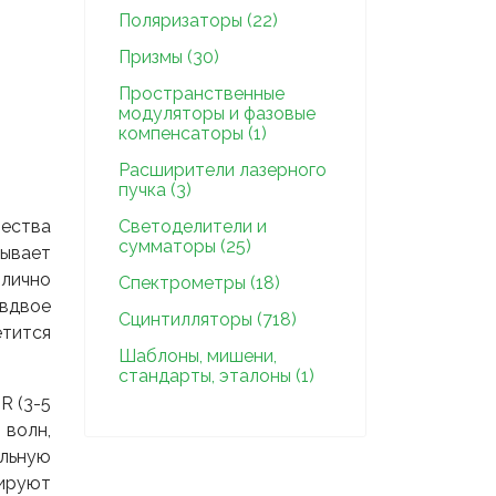
Поляризаторы (22)
Призмы (30)
Пространственные
модуляторы и фазовые
компенсаторы (1)
Расширители лазерного
пучка (3)
чества
Светоделители и
сумматоры (25)
тывает
лично
Спектрометры (18)
 вдвое
Сцинтилляторы (718)
етится
Шаблоны, мишени,
стандарты, эталоны (1)
R (3-5
 волн,
ильную
гируют