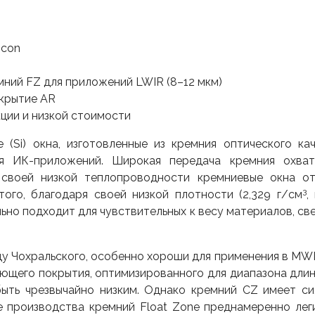
icon
мний FZ для приложений LWIR (8–12 мкм)
окрытие AR
кции и низкой стоимости
 (Si) окна, изготовленные из кремния оптического ка
 для ИК-приложений. Широкая передача кремния охва
 своей низкой теплопроводности кремниевые окна от
3
ого, благодаря своей низкой плотности (2,329 г/см
,
льно подходит для чувствительных к весу материалов, св
у Чохральского, особенно хороши для применения в MWI
яющего покрытия, оптимизированного для диапазона длин
ыть чрезвычайно низким. Однако кремний CZ имеет с
е производства кремний Float Zone преднамеренно ле