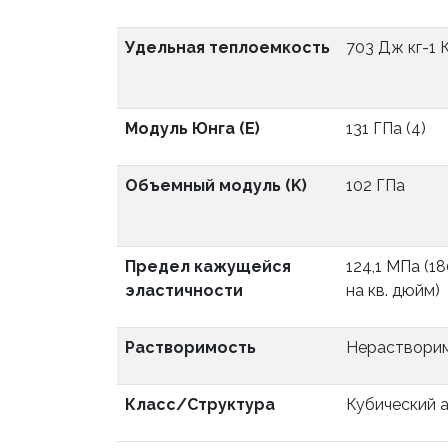
Удельная теплоемкость
703 Дж кг-1 
Модуль Юнга (E)
131 ГПа (4)
Объемный модуль (K)
102 ГПа
Предел кажущейся
124,1 МПа (1
эластичности
на кв. дюйм)
Растворимость
Нерастворим
Класс/Структура
Кубический 