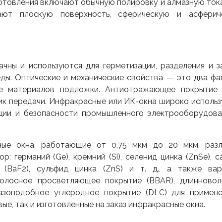
изготовления включают обычную полировку и алмазную то
ают плоскую поверхность, сферическую и асферич
ачны и используются для герметизации, разделения и 
ды. Оптические и механические свойства — это два фа
ре материалов подложки. Антиотражающее покрытие 
ик передачи. Инфракрасные или ИК-окна широко исполь
кции и безопасности промышленного электрооборудова
сные окна, работающие от 0,75 мкм до 20 мкм, разл
 германий (Ge), кремний (Si), селенид цинка (ZnSe), с
 (BaF2), сульфид цинка (ZnS) и т. д., а также вар
полосное просветляющее покрытие (BBAR), длинновол
азоподобное углеродное покрытие (DLC) для примене
ые, так и изготовленные на заказ инфракрасные окна.