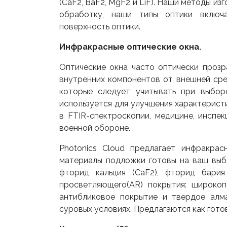
(CaF2, BaF2, MgF2 и LiF). Наши методы 
обработку, наши типы оптики включ
поверхность оптики.
Инфракрасные оптические окна.
Оптические окна часто оптически прозр
внутренних компонентов от внешней сре
которые следует учитывать при выбо
используется для улучшения характерист
в FTIR-спектроскопии, медицине, инспе
военной обороне.
Photonics Cloud предлагает инфракра
материалы подложки готовы на ваш выбор:
фторид кальция (CaF2), фторид бария
просветляющего(AR) покрытия: широко
антибликовое покрытие и твердое алм
суровых условиях. Предлагаются как готов