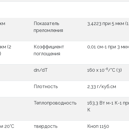
мкм
Показатель
3,4223 при 5 мкм (1)
преломления
км (2
Коэффициент
0,01 см-1 при 3 мк
)
поглощения
-6
dn/dT
160 х 10
/°С (3)
Плотность
2,33 г/куб.см
Теплопроводность
163,3 Вт м-1 К-1 пр
К
и 20°С
твердость
Кноп 1150