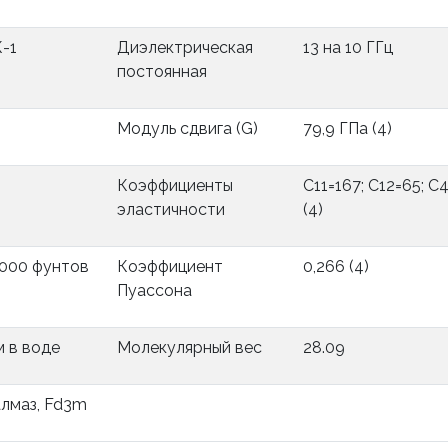
К-1
Диэлектрическая
13 на 10 ГГц
постоянная
Модуль сдвига (G)
79,9 ГПа (4)
Коэффициенты
С11=167; С12=65; С
эластичности
(4)
8000 фунтов
Коэффициент
0,266 (4)
Пуассона
 в воде
Молекулярный вес
28.09
алмаз, Fd3m