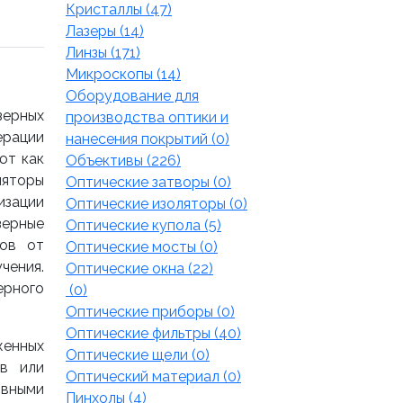
Кристаллы (47)
Лазеры (14)
Линзы (171)
Микроскопы (14)
Оборудование для
зерных
производства оптики и
ерации
нанесения покрытий (0)
ют как
Объективы (226)
ляторы
Оптические затворы (0)
изации
Оптические изоляторы (0)
зерные
Оптические купола (5)
тов от
Оптические мосты (0)
чения.
Оптические окна (22)
ерного
(0)
Оптические приборы (0)
Оптические фильтры (40)
женных
Оптические щели (0)
ов или
Оптический материал (0)
ивными
Пинхолы (4)