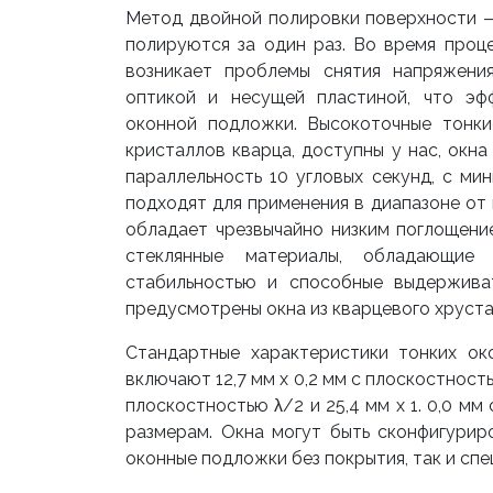
Метод двойной полировки поверхности —
полируются за один раз. Во время проц
возникает проблемы снятия напряжени
оптикой и несущей пластиной, что эф
оконной подложки. Высокоточные тонки
кристаллов кварца, доступны у нас, окн
параллельность 10 угловых секунд, с ми
подходят для применения в диапазоне от
обладает чрезвычайно низким поглощени
стеклянные материалы, обладающие 
стабильностью и способные выдерживат
предусмотрены окна из кварцевого хруста
Стандартные характеристики тонких ок
включают 12,7 мм x 0,2 мм с плоскостностью
плоскостностью λ/2 и 25,4 мм x 1. 0,0 м
размерам. Окна могут быть сконфигурир
оконные подложки без покрытия, так и спе