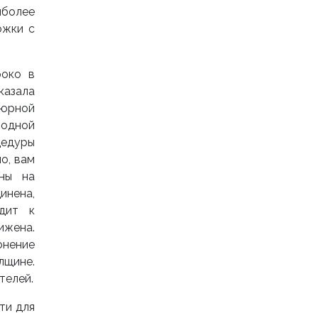
иболее
ожки с
роко в
казала
тюрной
 одной
цедуры
о, вам
ины на
инена,
одит к
ижена.
онение
лщине.
телей.
ти для