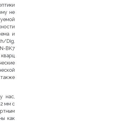
оптики
ому не
руемой
хности
зема и
h/Dig,
 N-BK7
 кварц
ческие
еской
 также
у нас,
,2 мм с
артным
ны как