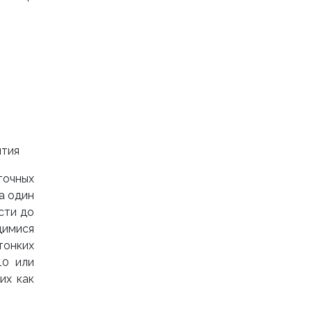
ытия
точных
а один
сти до
щимися
тонких
10 или
их как