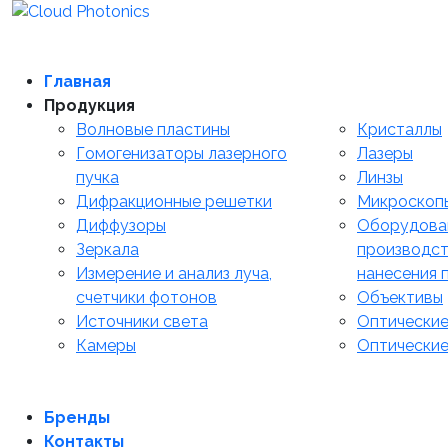
Главная
Продукция
Волновые пластины
Кристаллы
Гомогенизаторы лазерного
Лазеры
пучка
Линзы
Дифракционные решетки
Микроскоп
Диффузоры
Оборудова
Зеркала
производст
Измерение и анализ луча,
нанесения 
счетчики фотонов
Объективы
Источники света
Оптические
Камеры
Оптические
Бренды
Контакты