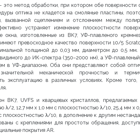
 это метод обработки, при котором обе поверхности 
едуры оптика не кладется на смоляные пластины, поэт
я, вызванной сцеплением и отслоением между поли
фективно устраняет изменение плоскостности повер
е окна, изготовленные из BK7, УФ-плавленого кремне
а имеют превосходное качество поверхности 10/5 Scratc
нимальной толщиной до 0,03 мм, диаметром до 0,5 мм.
 видимого до ИК-спектра (350–2000 нм), а УФ-плавленый
ем в УФ-диапазоне. Оба они представляют собой опти
значительной механической прочностью и термич
ь эксплуатацию в различных условиях. Кроме того,
ля.
он BK7, UVFS и кварцевых кристаллов, предлагаемых 
 λ/2, 12,7 мм x 1,0 мм с плоскостностью λ/10, 25,4 мм x 0
м с плоскостностью λ/10, в дополнение к другим нестанд
ованы с креплениями для простоты обращения, доступ
циальные покрытия AR.