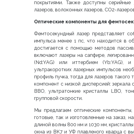
покрытиями. Также доступны серийные 
лазеров, волоконных лазеров, CO2-лазеров
Оптические компоненты для фемтосек
Фемтосекундный лазер представляет со
импульса менее 1 пс, что находится в о
достигается с помощью методов пассив
включают лазеры на сапфире, легированн
(Nd:YAG) или иттербием (Yb:YAG), и
ультракоротких лазерных импульсов нео
профиль пучка, тогда для лазеров такого
компонент с низкой дисперсией: зеркала 
BBO, ультратонкие кристаллы LBO, тон
групповой скорости.
Мы предлагаем оптические компоненты,
готовые, так и изготовленные на заказ, 
длиной волны 800 нм и 1030 нм, кристалл
окна из BK7 и УФ плавленого кварца с в