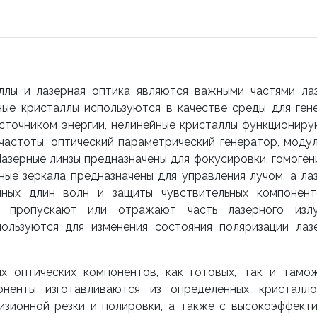
аллы и лазерная оптика являются важными частями ла
ные кристаллы используются в качестве среды для ген
 источником энергии, нелинейные кристаллы функциониру
частоты, оптический параметрический генератор, моду
 Лазерные линзы предназначены для фокусировки, гомоген
ные зеркала предназначены для управления лучом, а ла
нных длин волн и защиты чувствительных компонен
ы пропускают или отражают часть лазерного излу
ользуются для изменения состояния поляризации лаз
 оптических компонентов, как готовых, так и тамо
оненты изготавливаются из определенных кристалл
изионной резки и полировки, а также с высокоэффект