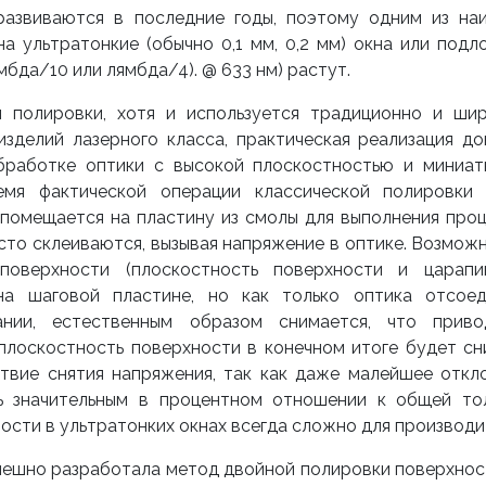
азвиваются в последние годы, поэтому одним из на
а ультратонкие (обычно 0,1 мм, 0,2 мм) окна или подл
бда/10 или лямбда/4). @ 633 нм) растут.
 полировки, хотя и используется традиционно и ши
зделий лазерного класса, практическая реализация до
бработке оптики с высокой плоскостностью и миниа
емя фактической операции классической полировки
 помещается на пластину из смолы для выполнения про
асто склеиваются, вызывая напряжение в оптике. Возможн
 поверхности (плоскостность поверхности и царап
на шаговой пластине, но как только оптика отсоед
ании, естественным образом снимается, что прив
плоскостность поверхности в конечном итоге будет сн
ствие снятия напряжения, так как даже малейшее откл
ь значительным в процентном отношении к общей то
сти в ультратонких окнах всегда сложно для производи
пешно разработала метод двойной полировки поверхнос