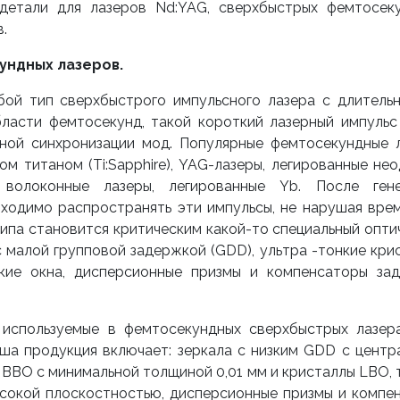
детали для лазеров Nd:YAG, сверхбыстрых фемтосек
.
ундных лазеров.
бой тип сверхбыстрого импульсного лазера с длитель
бласти фемтосекунд, такой короткий лазерный импульс
ной синхронизации мод. Популярные фемтосекундные 
ом титаном (Ti:Sapphire), YAG-лазеры, легированные не
 волоконные лазеры, легированные Yb. После ген
бходимо распространять эти импульсы, не нарушая вре
 типа становится критическим какой-то специальный опти
с малой групповой задержкой (GDD), ультра -тонкие кри
кие окна, дисперсионные призмы и компенсаторы за
 используемые в фемтосекундных сверхбыстрых лазера
наша продукция включает: зеркала с низким GDD с центр
ы BBO с минимальной толщиной 0,01 мм и кристаллы LBO, 
ысокой плоскостностью, дисперсионные призмы и компе